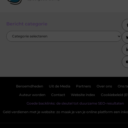
Bericht categorie
Beroemdheden
Uit de Media
Partners
Over ons
Ons 
Auteur worden
Contact
Website index
Cookiebeleid (E
Goede backlinks: de sleutel tot duurzame SEO-resultaten
Geld verdienen met je website: zo maak je van je online platform een i