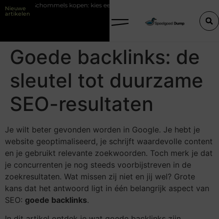
Schommels kopen: kies eerst plek en ondergrond in je tuin
LED-pa
Nieuwe
artikelen
Goede backlinks: de
sleutel tot duurzame
SEO-resultaten
Je wilt beter gevonden worden in Google. Je hebt je
website geoptimaliseerd, je schrijft waardevolle content
en je gebruikt relevante zoekwoorden. Toch merk je dat
je concurrenten je nog steeds voorbijstreven in de
zoekresultaten. Wat missen zij niet en jij wel? Grote
kans dat het antwoord ligt in één belangrijk aspect van
SEO:
goede backlinks
.
In dit artikel ontdek je wat goede backlinks zijn,