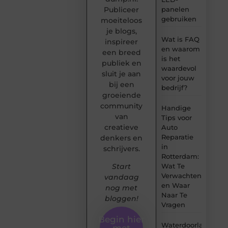
panelen
Publiceer
gebruiken
moeiteloos
je blogs,
Wat is FAQ
inspireer
en waarom
een breed
is het
publiek en
waardevol
sluit je aan
voor jouw
bij een
bedrijf?
groeiende
community
Handige
van
Tips voor
creatieve
Auto
Reparatie
denkers en
in
schrijvers.
Rotterdam:
Wat Te
Start
Verwachten
vandaag
en Waar
nog met
Naar Te
bloggen!
Vragen
Begin hier
Waterdoorlatende
met