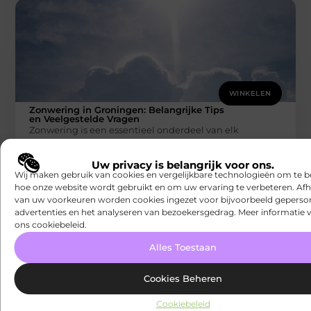
WINKELEN
Zonwering in Groningen: Belangrijke Tips
en Veelgestelde Vragen
Zonwering is een essentieel onderdeel van elk
huishouden in Groningen, en het kiezen van de juiste
oplossing kan vaak een
Uw privacy is belangrijk voor ons.
Speelgoed Dump
Wij maken gebruik van cookies en vergelijkbare technologieën om te b
hoe onze website wordt gebruikt en om uw ervaring te verbeteren. Afh
van uw voorkeuren worden cookies ingezet voor bijvoorbeeld geperson
advertenties en het analyseren van bezoekersgedrag. Meer informatie v
ons cookiebeleid.
Alles Toestaan
Cookies Beheren
Cookiebeleid
WINKELEN