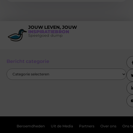
JOUW LEVEN, JOUW
INSPIRATIEBRON
Speelgoed dump
Bericht categorie
Beroemdheden
Uit de Media
Partners
Over ons
Ons 