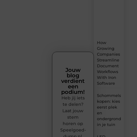
content,
boordevol
ideeën,
tips
en
inzichten.
How
Growing
Companies
Streamline
Document
Jouw
Workflows
blog
With Iron
verdient
Software
een
podium!
Schommels
Heb jij iets
kopen: kies
te delen?
eerst plek
Laat jouw
en
stem
ondergrond
horen op
in je tuin
Speelgoed-
dump.nl.
LED-