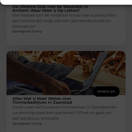
Uw Ultieme Gids voor de Wasstraat in
Arnhem: Waar Moet U Op Letten?
Een bezoek aan de wasstraat is voor veel autobezitters
een routine die zorgt voor een glanzende bolide en
behoud van
Speelgoed Dump
WINKELEN
Alles Wat U Moet Weten over
Timmerbedrijven in Zaanstad
Zoekt u een betrouwbare timmerman in Zaanstad die
uw droomproject kan realiseren? Of het nu gaat om
een aanbouw, renovatie
Speelgoed Dump