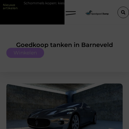
els kopen: kies eerst plek en ondergrond in je tuin
LED-panelen ge
Nieuwe
artikelen
Goedkoop tanken in Barneveld
Winkelen