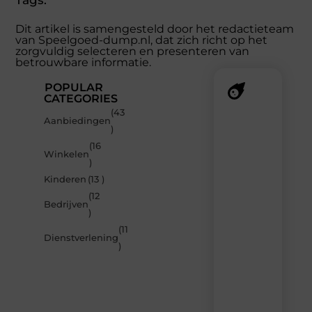
Tags:
Dit artikel is samengesteld door het redactieteam
van Speelgoed-dump.nl, dat zich richt op het
zorgvuldig selecteren en presenteren van
betrouwbare informatie.
POPULAR
CATEGORIES
(43
Recente
Aanbiedingen
)
berichten
(16
Laat
Winkelen
)
je
inspireren
Kinderen
(13 )
door
(12
de
Bedrijven
)
nieuwste
artikelen
(11
Dienstverlening
van
)
Speelgoed-
dump.nl
–
dagelijks
verse