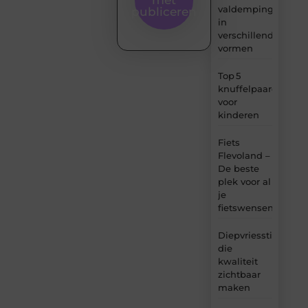
valdemping
publiceren
in
verschillende
vormen
Top 5
knuffelpaardenme
voor
kinderen
Fiets
Flevoland –
De beste
plek voor al
je
fietswensen
Diepvriesstickers
die
kwaliteit
zichtbaar
maken