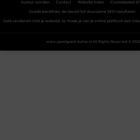
Auteur worden
Contact
Website index
Cookiebeleid (E
Goede backlinks: de sleutel tot duurzame SEO-resultaten
Geld verdienen met je website: zo maak je van je online platform een i
www.speelgoed-dump.nl.
All Rights Reserved © 2025