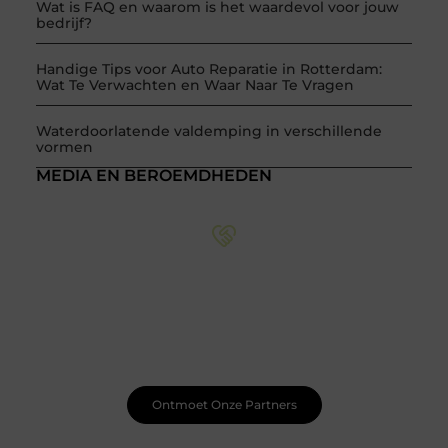
Wat is FAQ en waarom is het waardevol voor jouw
bedrijf?
Handige Tips voor Auto Reparatie in Rotterdam:
Wat Te Verwachten en Waar Naar Te Vragen
Waterdoorlatende valdemping in verschillende
vormen
MEDIA EN BEROEMDHEDEN
Word onderdeel van een actieve blogcommunity
Net begonnen met bloggen? Je staat er niet alleen voor!
Sluit je aan bij een ondersteunende community waar je
leert, groeit en ontdekt. Krijg tips, feedback en inspiratie
van andere beginnende én ervaren bloggers.
Ontmoet Onze Partners