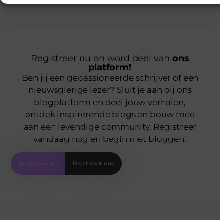
Registreer nu en word deel van
ons
platform!
Ben jij een gepassioneerde schrijver of een
nieuwsgierige lezer? Sluit je aan bij ons
blogplatform en deel jouw verhalen,
ontdek inspirerende blogs en bouw mee
aan een levendige community. Registreer
vandaag nog en begin met bloggen.
Registreer nu
Praat met ons