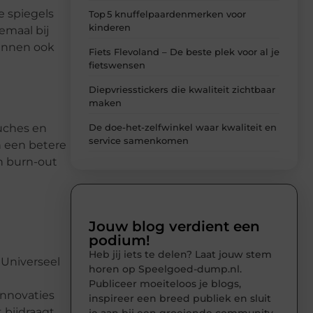
e spiegels
Top 5 knuffelpaardenmerken voor
kinderen
emaal bij
kunnen ook
Fiets Flevoland – De beste plek voor al je
fietswensen
Diepvriesstickers die kwaliteit zichtbaar
maken
uches en
De doe-het-zelfwinkel waar kwaliteit en
service samenkomen
 een betere
n burn-out
Jouw blog verdient een
podium!
Heb jij iets te delen? Laat jouw stem
 Universeel
horen op Speelgoed-dump.nl.
Publiceer moeiteloos je blogs,
innovaties
inspireer een breed publiek en sluit
 bijdraagt