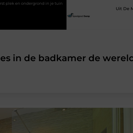
 in je tuin
LED-panelen gebruiken
Wat is FAQ en waarom
Uit De 
ies in de badkamer de werel