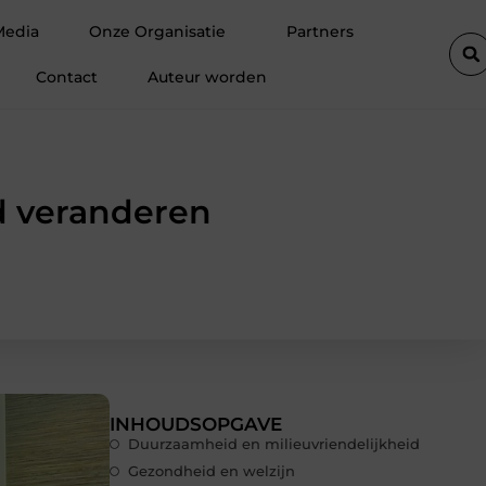
 is het waardevol voor jouw bedrijf?
Handige Tips voor Auto Re
Media
Onze Organisatie
Partners
Contact
Auteur worden
d veranderen
INHOUDSOPGAVE
Duurzaamheid en milieuvriendelijkheid
Gezondheid en welzijn