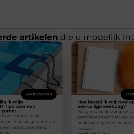
rde artikelen
die u mogelijk in
AANBIEDINGEN
AANB
lig ik mijn
Hoe bereid ik mij voor o
 Tips voor een
een veilige werkdag?
e zomer
Veiligheid op de werkplek is
 in volle gang en dat
essentieel aspect dat vaak ov
at veel mensen genieten van
hoofd wordt gezien, maar het
zwembad in de achtertuin.
cruciaal
 Dump
Speelgoed Dump