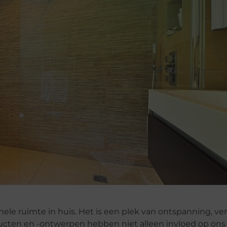
nele ruimte in huis. Het is een plek van ontspanning, v
ucten en -ontwerpen hebben niet alleen invloed op ons 