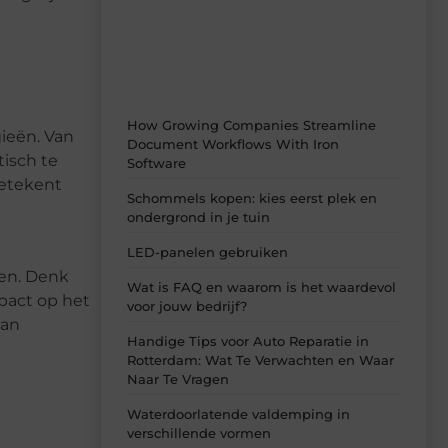
dagelijks verse content, boordevol
ideeën, tips en inzichten.
How Growing Companies Streamline
ieën. Van
Document Workflows With Iron
isch te
Software
betekent
Schommels kopen: kies eerst plek en
ondergrond in je tuin
LED-panelen gebruiken
pen. Denk
Wat is FAQ en waarom is het waardevol
pact op het
voor jouw bedrijf?
aan
Handige Tips voor Auto Reparatie in
Rotterdam: Wat Te Verwachten en Waar
Naar Te Vragen
Waterdoorlatende valdemping in
verschillende vormen