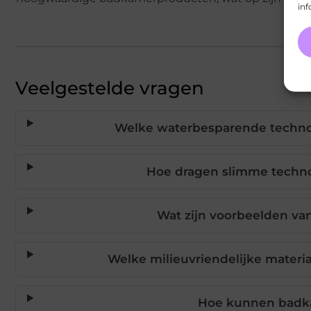
inf
Veelgestelde vragen
Welke waterbesparende technol
Hoe dragen slimme techno
Wat zijn voorbeelden va
Welke milieuvriendelijke mater
Hoe kunnen badka