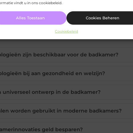
ormatie vindt u in ons cookiebeleid.
Alles Toestaan
Cookies Beheren
Cookiebeleid
ogieën zijn beschikbaar voor de badkamer?
logieën bij aan gezondheid en welzijn?
n universeel ontwerp in de badkamer?
ialen worden gebruikt in moderne badkamers?
merinnovaties geld besparen?