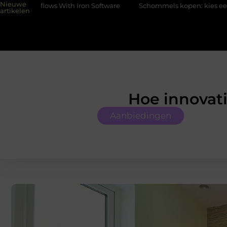
Nieuwe
 Iron Software
Schommels kopen: kies eerst plek en ondergrond
artikelen
Hoe innovat
Aanbiedingen