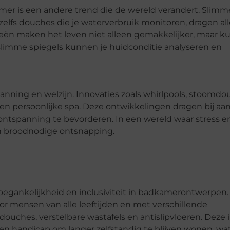
er is een andere trend die de wereld verandert. Slimm
lfs douches die je waterverbruik monitoren, dragen all
ieën maken het leven niet alleen gemakkelijker, maar 
slimme spiegels kunnen je huidconditie analyseren en
ning en welzijn. Innovaties zoals whirlpools, stoomdo
persoonlijke spa. Deze ontwikkelingen dragen bij aan
ntspanning te bevorderen. In een wereld waar stress e
n broodnodige ontsnapping.
t
toegankelijkheid en inclusiviteit in badkamerontwerpen.
or mensen van alle leeftijden en met verschillende
douches, verstelbare wastafels en antislipvloeren. Deze 
handicap om langer zelfstandig te blijven wonen, wat