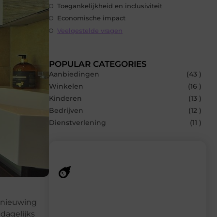
Toegankelijkheid en inclusiviteit
Economische impact
Veelgestelde vragen
POPULAR CATEGORIES
Aanbiedingen
(43 )
Winkelen
(16 )
Kinderen
(13 )
Bedrijven
(12 )
Dienstverlening
(11 )
Recente berichten
ernieuwing
Laat je inspireren door de nieuwste
dagelijks
artikelen van Speelgoed-dump.nl –