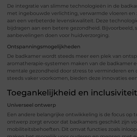
De integratie van slimme technologieën in de badkam
met ingebouwde verlichting, verwarmde vloeren en ze
aan een verbeterde levenskwaliteit. Deze technolog
bijdragen aan een betere gezondheid. Bijvoorbeeld, 
aanbevelingen doen voor huidverzorging.
Ontspanningsmogelijkheden
De badkamer wordt steeds meer een plek van ontspan
aromatherapie-systemen maken van de badkamer een 
mentale gezondheid door stress te verminderen en o
steeds vaker voorkomen, bieden deze innovaties ee
Toegankelijkheid en inclusivitei
Universeel ontwerp
Een andere belangrijke ontwikkeling is de focus op 
ontwerp zorgt ervoor dat badkamers geschikt zijn vo
mobiliteitsbehoeften. Dit omvat functies zoals inloop
maken het mogelijk voor ouderen en mensen met een 