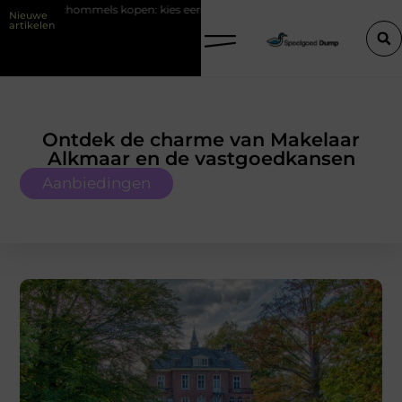
n: kies eerst plek en ondergrond in je tuin
LED-panelen gebruiken
Nieuwe
artikelen
Ontdek de charme van Makelaar
Alkmaar en de vastgoedkansen
Aanbiedingen