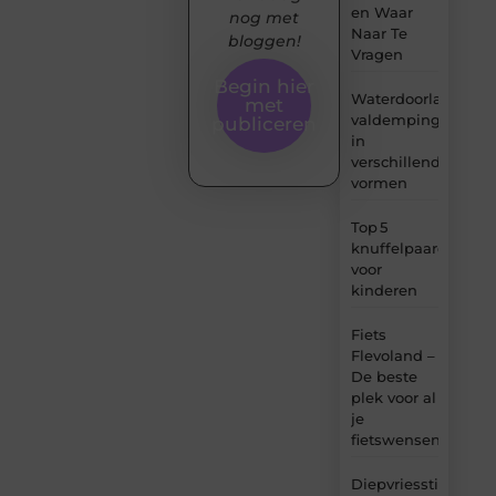
en Waar
nog met
Naar Te
bloggen!
Vragen
Begin hier
Waterdoorlatende
met
valdemping
publiceren
in
verschillende
vormen
Top 5
knuffelpaardenme
voor
kinderen
Fiets
Flevoland –
De beste
plek voor al
je
fietswensen
Diepvriesstickers