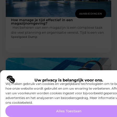
AANBIEDINGEN
Hoe manage je tijd effectief in een
magazijnomgeving?
Het beheren van een magazijn is een complexe taak
die veel planning en organisatie vereist. Tijd is een van
Speelgoed Dump
Uw privacy is belangrijk voor ons.
Wij maken gebruik van cookies en vergelijkbare technologieën om te b
hoe onze website wordt gebruikt en om uw ervaring te verbeteren. Afh
van uw voorkeuren worden cookies ingezet voor bijvoorbeeld geperson
AANBIEDINGEN
advertenties en het analyseren van bezoekersgedrag. Meer informatie v
Hoe beveilig ik mijn zwembad? Tips voor
ons cookiebeleid.
een zorgeloze zomer
De zomer is in volle gang en dat betekent dat veel
Alles Toestaan
mensen genieten van hun eigen zwembad in de