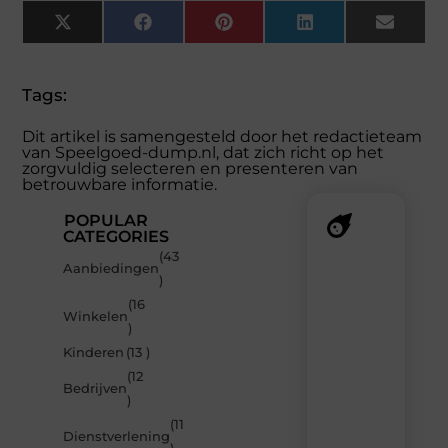
X
Facebook
Pinterest
LinkedIn
Email
(Twitter)
Tags:
Dit artikel is samengesteld door het redactieteam
van Speelgoed-dump.nl, dat zich richt op het
zorgvuldig selecteren en presenteren van
betrouwbare informatie.
POPULAR
CATEGORIES
(43
Recente
Aanbiedingen
)
berichten
(16
Laat
Winkelen
)
je
inspireren
Kinderen
(13 )
door
(12
de
Bedrijven
)
nieuwste
artikelen
(11
Dienstverlening
van