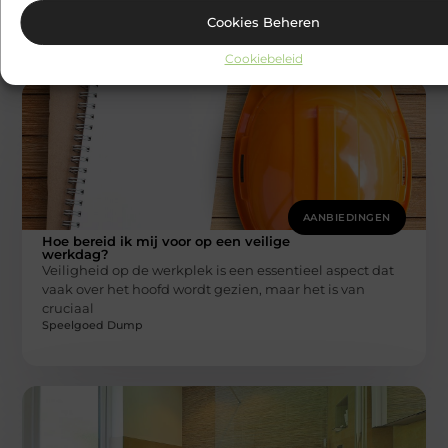
achtertuin.
Speelgoed Dump
Cookies Beheren
Cookiebeleid
AANBIEDINGEN
Hoe bereid ik mij voor op een veilige
werkdag?
Veiligheid op de werkplek is een essentieel aspect dat
vaak over het hoofd wordt gezien, maar het is van
cruciaal
Speelgoed Dump