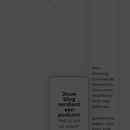
)
Speelgoed-
dump.nl
–
dagelijks
verse
content,
boordevol
ideeën,
tips
en
inzichten.
How
Growing
Companies
Streamline
Document
Jouw
Workflows
blog
With Iron
verdient
Software
een
podium!
Schommels
Heb jij iets
kopen: kies
te delen?
eerst plek