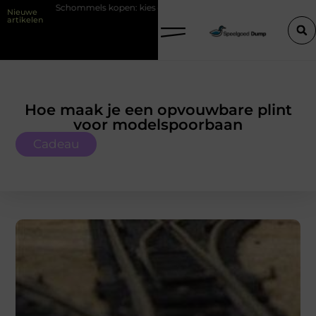
Schommels kopen: kies eerst plek en ondergrond in je tuin
LED-pa
Nieuwe
artikelen
Hoe maak je een opvouwbare plint
voor modelspoorbaan
Cadeau