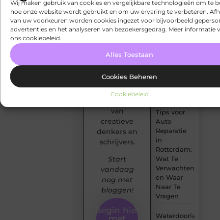
Wij maken gebruik van cookies en vergelijkbare technologieën om te b
panelen
Publiceer
hoe onze website wordt gebruikt en om uw ervaring te verbeteren. Afh
gebruiken
moeiteloos
van uw voorkeuren worden cookies ingezet voor bijvoorbeeld geperson
je blogs,
advertenties en het analyseren van bezoekersgedrag. Meer informatie v
Wat is FAQ
inspireer
ons cookiebeleid.
en waarom
een breed
Alles Toestaan
is het
publiek en
waardevol
sluit je aan
voor jouw
Cookies Beheren
bij een
bedrijf?
groeiende
Cookiebeleid
community
Handige
van
Tips voor
creatieve
Auto
Reparatie
denkers en
in
schrijvers.
Rotterdam:
Wat Te
Start
Verwachten
vandaag
en Waar
nog met
Naar Te
bloggen!
Vragen
Begin hier
Waterdoorlatende
met