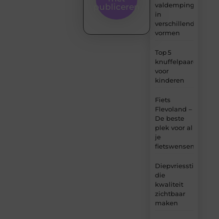
valdemping
publiceren
in
verschillende
vormen
Top 5
knuffelpaardenme
voor
kinderen
Fiets
Flevoland –
De beste
plek voor al
je
fietswensen
Diepvriesstickers
die
kwaliteit
zichtbaar
maken