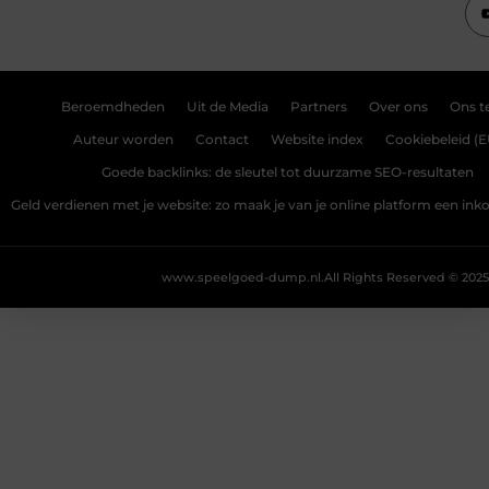
Beroemdheden
Uit de Media
Partners
Over ons
Ons 
Auteur worden
Contact
Website index
Cookiebeleid (E
Goede backlinks: de sleutel tot duurzame SEO-resultaten
Geld verdienen met je website: zo maak je van je online platform een i
www.speelgoed-dump.nl.
All Rights Reserved © 2025