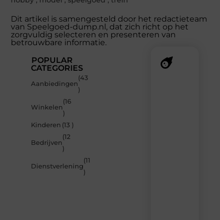
hobby
,
model
,
speelgoed
,
trein
Dit artikel is samengesteld door het redactieteam
van Speelgoed-dump.nl, dat zich richt op het
zorgvuldig selecteren en presenteren van
betrouwbare informatie.
POPULAR
CATEGORIES
(43
Recente
Aanbiedingen
)
berichten
(16
Laat
Winkelen
)
je
inspireren
Kinderen
(13 )
door
(12
de
Bedrijven
)
nieuwste
artikelen
(11
Dienstverlening
van
)
Speelgoed-
dump.nl
–
dagelijks
verse