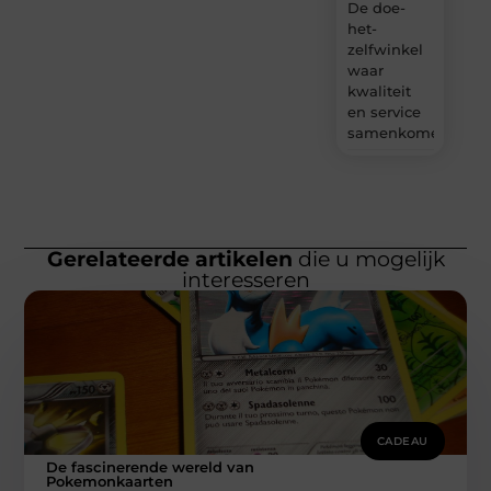
De doe-
het-
zelfwinkel
waar
kwaliteit
en service
samenkomen
Gerelateerde artikelen
die u mogelijk
interesseren
CADEAU
De fascinerende wereld van
Pokemonkaarten