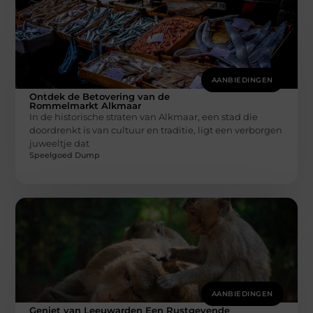
AANBIEDINGEN
Ontdek de Betovering van de
Rommelmarkt Alkmaar
In de historische straten van Alkmaar, een stad die
doordrenkt is van cultuur en traditie, ligt een verborgen
juweeltje dat
Speelgoed Dump
AANBIEDINGEN
Geniet van Leeuwarden Een Rustgevende