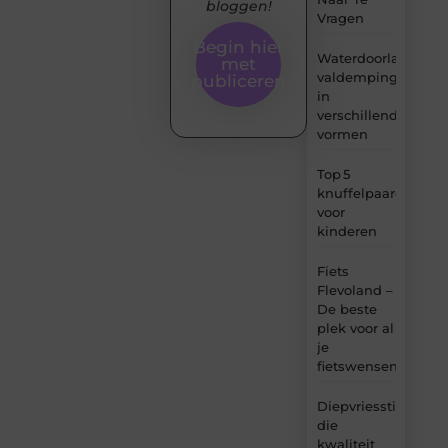
bloggen!
Vragen
Begin hier
Waterdoorlatende
met
valdemping
publiceren
in
verschillende
vormen
Top 5
knuffelpaardenme
voor
kinderen
Fiets
Flevoland –
De beste
plek voor al
je
fietswensen
Diepvriesstickers
die
kwaliteit