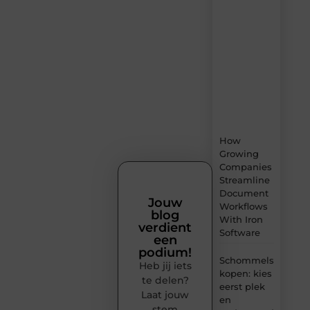
–
dagelijks
verse
content,
boordevol
ideeën,
tips
en
inzichten.
How
Growing
Companies
Streamline
Document
Jouw
Workflows
blog
With Iron
verdient
Software
een
podium!
Schommels
Heb jij iets
kopen: kies
te delen?
eerst plek
Laat jouw
en
stem