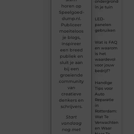
ondergrond
horen op
in je tuin
Speelgoed-
dump.nl.
LED-
panelen
Publiceer
gebruiken
moeiteloos
je blogs,
Wat is FAQ
inspireer
en waarom
een breed
is het
publiek en
waardevol
sluit je aan
voor jouw
bij een
bedrijf?
groeiende
community
Handige
van
Tips voor
creatieve
Auto
Reparatie
denkers en
in
schrijvers.
Rotterdam:
Wat Te
Start
Verwachten
vandaag
en Waar
nog met
Naar Te