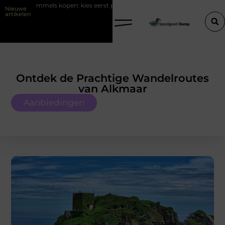
en: kies eerst plek en ondergrond in je tuin
LED-panelen gebruiken
Nieuwe
artikelen
Ontdek de Prachtige Wandelroutes
van Alkmaar
Aanbiedingen