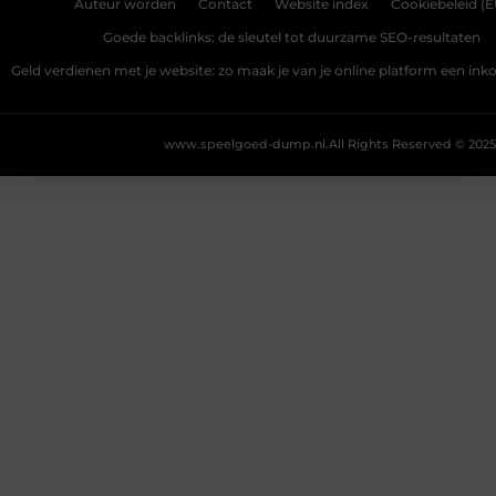
Auteur worden
Contact
Website index
Cookiebeleid (E
Goede backlinks: de sleutel tot duurzame SEO-resultaten
Geld verdienen met je website: zo maak je van je online platform een i
www.speelgoed-dump.nl.
All Rights Reserved © 2025