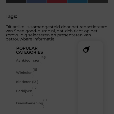
(Twitter)
Tags:
Dit artikel is samengesteld door het redactieteam
van Speelgoed-dump.nl, dat zich richt op het
zorgvuldig selecteren en presenteren van
betrouwbare informatie.
POPULAR
CATEGORIES
(43
Recente
Aanbiedingen
)
berichten
(16
Laat
Winkelen
)
je
inspireren
Kinderen
(13 )
door
(12
de
Bedrijven
)
nieuwste
artikelen
(11
Dienstverlening
van
)
Speelgoed-
dump.nl