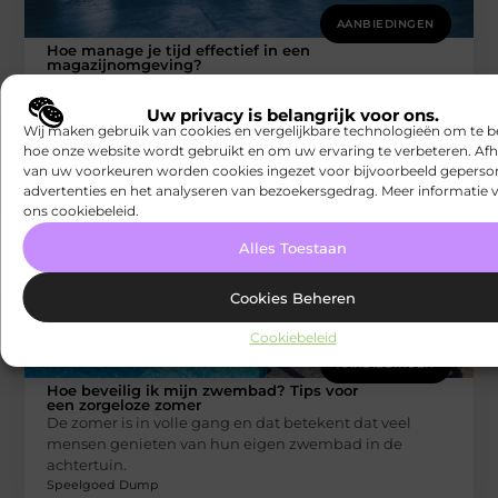
AANBIEDINGEN
Hoe manage je tijd effectief in een
magazijnomgeving?
Het beheren van een magazijn is een complexe taak
die veel planning en organisatie vereist. Tijd is een van
Uw privacy is belangrijk voor ons.
Speelgoed Dump
Wij maken gebruik van cookies en vergelijkbare technologieën om te b
hoe onze website wordt gebruikt en om uw ervaring te verbeteren. Afh
van uw voorkeuren worden cookies ingezet voor bijvoorbeeld geperson
advertenties en het analyseren van bezoekersgedrag. Meer informatie v
ons cookiebeleid.
Alles Toestaan
Cookies Beheren
Cookiebeleid
AANBIEDINGEN
Hoe beveilig ik mijn zwembad? Tips voor
een zorgeloze zomer
De zomer is in volle gang en dat betekent dat veel
mensen genieten van hun eigen zwembad in de
achtertuin.
Speelgoed Dump