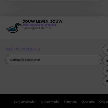
JOUW LEVEN, JOUW
INSPIRATIEBRON
Speelgoed dump
Bericht categorie
Beroemdheden
Uit de Media
Partners
Over ons
Ons 