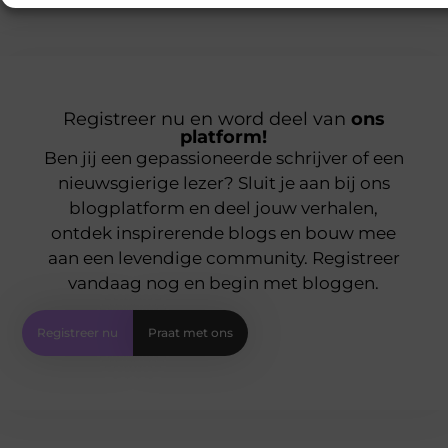
Registreer nu en word deel van
ons
platform!
Ben jij een gepassioneerde schrijver of een
nieuwsgierige lezer? Sluit je aan bij ons
blogplatform en deel jouw verhalen,
ontdek inspirerende blogs en bouw mee
aan een levendige community. Registreer
vandaag nog en begin met bloggen.
Registreer nu
Praat met ons