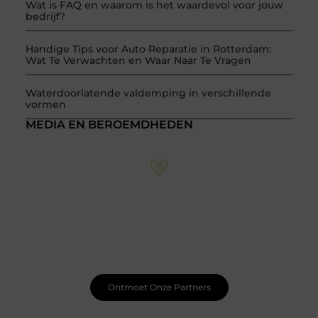
Wat is FAQ en waarom is het waardevol voor jouw
bedrijf?
Handige Tips voor Auto Reparatie in Rotterdam:
Wat Te Verwachten en Waar Naar Te Vragen
Waterdoorlatende valdemping in verschillende
vormen
MEDIA EN BEROEMDHEDEN
Word onderdeel van een actieve blogcommunity
Net begonnen met bloggen? Je staat er niet alleen voor!
Sluit je aan bij een ondersteunende community waar je
leert, groeit en ontdekt. Krijg tips, feedback en inspiratie
van andere beginnende én ervaren bloggers.
Ontmoet Onze Partners