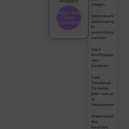
bloggen!
Vragen
Begin hier
Waterdoorlatende
met
valdemping
publiceren
in
verschillende
vormen
Top 5
knuffelpaardenme
voor
kinderen
Fiets
Flevoland –
De beste
plek voor al
je
fietswensen
Diepvriesstickers
die
kwaliteit