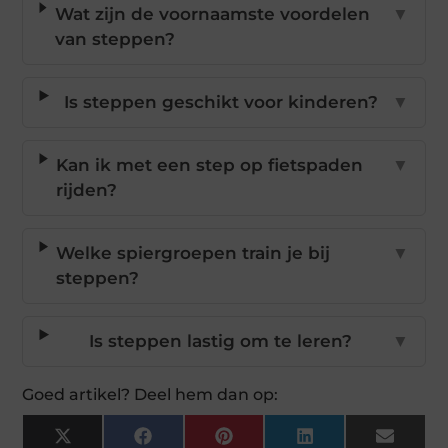
Wat zijn de voornaamste voordelen
▼
van steppen?
Is steppen geschikt voor kinderen?
▼
Kan ik met een step op fietspaden
▼
rijden?
Welke spiergroepen train je bij
▼
steppen?
Is steppen lastig om te leren?
▼
Goed artikel? Deel hem dan op:
X
Facebook
Pinterest
LinkedIn
Email