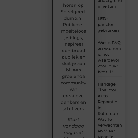
ondergrond
horen op
in je tuin
Speelgoed-
dump.nl.
LED-
panelen
Publiceer
gebruiken
moeiteloos
je blogs,
Wat is FAQ
inspireer
en waarom
een breed
is het
publiek en
waardevol
sluit je aan
voor jouw
bij een
bedrijf?
groeiende
community
Handige
van
Tips voor
creatieve
Auto
Reparatie
denkers en
in
schrijvers.
Rotterdam:
Wat Te
Start
Verwachten
vandaag
en Waar
nog met
Naar Te