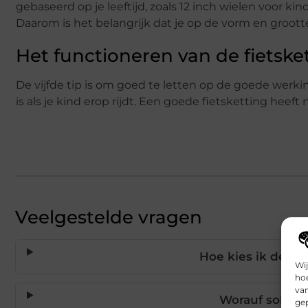
gebaseerd op je leeftijd, zoals 12 inch wielen voor ki
Daarom is het belangrijk dat je op de vorm en grootte 
Het functioneren van de fietske
De vijfde tip is om goed te letten op de goede werkin
is als je kind erop rijdt. Een goede fietsketting heeft
Veelgestelde vragen
Hoe kies ik de jui
Wij
hoe
va
Worauf sollte 
gep