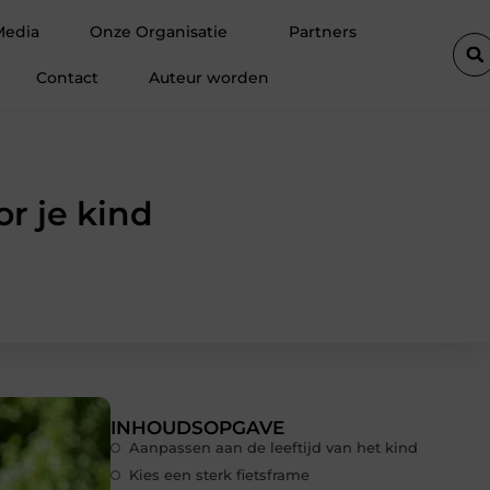
waardevol voor jouw bedrijf?
Handige Tips voor Auto Reparatie 
Media
Onze Organisatie
Partners
Contact
Auteur worden
or je kind
INHOUDSOPGAVE
Aanpassen aan de leeftijd van het kind
Kies een sterk fietsframe