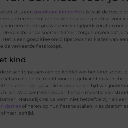
iteiten, dus een
goedkope kinderfiets
is vaak de beste op
re soorten voertuigen en zijn ook zeer geschikt voor 
ng van een steeds geavanceerder tijdperk zorgt ervoor d
 De verschillende soorten fietsen zorgen ervoor dat je z
nd. Het is een goed idee om 5 tips voor het kiezen van een
je de verkeerde fiets koopt.
et kind
 deze aan te passen aan de leeftijd van het kind, zodat j
en fietsen die op de markt worden gebracht en verschill
 te kiezen dat geschikt is voor de leeftijd van jouw kin
chillen. Voor peuters hebben fietsen meestal een stuu
tsen. Natuurlijk zal de vorm niet hetzelfde zijn als een 
en dames
of heren op hun fiets te stallen. Kies daarom een
f haar leeftijd.