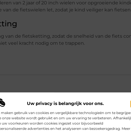
nderen van 2 jaar of 20 inch wielen voor opgroeiende kind
van de fietswielen let, zodat je kind veiliger kan fietsen
tting
g van de fietsketting, zodat de snelheid van de fiets co
 niet veel kracht nodig om te trappen.
Uw privacy is belangrijk voor ons.
ste fietsgrootte voor mijn kind?
 maken gebruik van cookies en vergelijkbare technologieën om te begrijp
 onze website wordt gebruikt en om uw ervaring te verbeteren. Afhankelij
n uw voorkeuren worden cookies ingezet voor bijvoorbeeld
ich beim Fietsframe achten?
ersonaliseerde advertenties en het analyseren van bezoekersgedrag. Meer