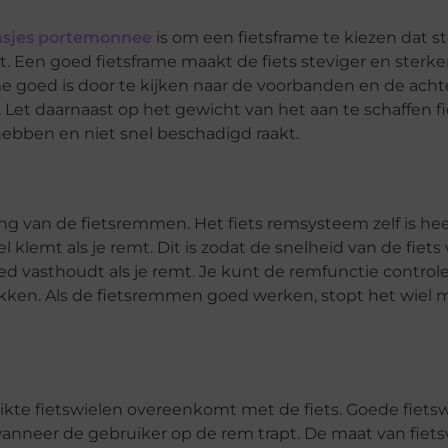
asjes portemonnee
is om een ​​fietsframe te kiezen dat st
Een goed fietsframe maakt de fiets steviger en sterke
ame goed is door te kijken naar de voorbanden en de ach
d. Let daarnaast op het gewicht van het aan te schaffen f
hebben en niet snel beschadigd raakt.
ng van de fietsremmen. Het fiets remsysteem zelf is hee
el klemt als je remt. Dit is zodat de snelheid van de fiets
goed vasthoudt als je remt. Je kunt de remfunctie control
ukken. Als de fietsremmen goed werken, stopt het wiel 
uikte fietswielen overeenkomt met de fiets. Goede fietsw
nneer de gebruiker op de rem trapt. De maat van fiets