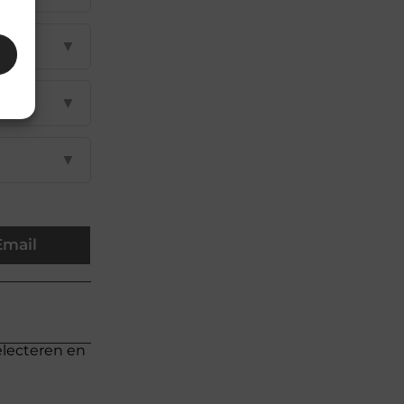
▼
▼
▼
Email
electeren en