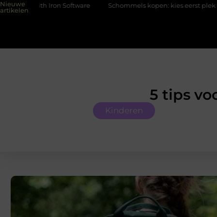
Nieuwe
oftware
Schommels kopen: kies eerst plek en ondergrond in je 
artikelen
5 tips vo
Kinderen