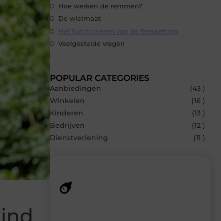
Hoe werken de remmen?
De wielmaat
Het functioneren van de fietsketting
Veelgestelde vragen
POPULAR CATEGORIES
Aanbiedingen
(43 )
Winkelen
(16 )
Kinderen
(13 )
Bedrijven
(12 )
Dienstverlening
(11 )
Recente berichten
kind