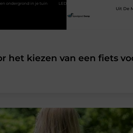
tuin
LED-panelen gebruiken
Wat is FAQ en waarom is het 
Uit De 
or het kiezen van een fiets vo