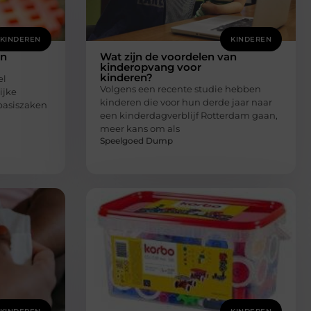
KINDEREN
KINDEREN
an
Wat zijn de voordelen van
kinderopvang voor
kinderen?
el
Volgens een recente studie hebben
ijke
kinderen die voor hun derde jaar naar
 basiszaken
een kinderdagverblijf Rotterdam gaan,
meer kans om als
Speelgoed Dump