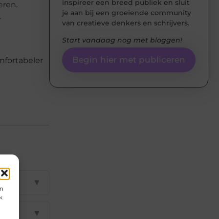
inspireer een breed publiek en sluit
eren.
je aan bij een groeiende community
.
van creatieve denkers en schrijvers.
Start vandaag nog met bloggen!
Begin hier met publiceren
mfortabeler
▼
en
k
▼