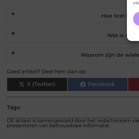
inf
Hoe test ik 
Wat is belan
Waarom zijn de wiele
Goed artikel? Deel hem dan op:
X (Twitter)
Facebook
Tags:
Dit artikel is samengesteld door het redactieteam va
presenteren van betrouwbare informatie.