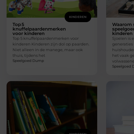
KINDEREN
Top 5
Waarom s
knuffelpaardenmerken
speelgoed
voor kinderen
kinderen
Top 5 knuffelpaardenmerken voor
Sjoelen is e
kinderen Kinderen zijn dol op paarden.
generaties
Niet alleen in de manege, maar ook
huishouden
thuis, tijdens het
het vaak g
Speelgoed Dump
volwassen
Speelgoed