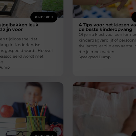
KINDEREN
joelbakken leuk
4 Tips voor het kiezen v
 zijn voor
de beste kinderopvang
Of je nu kiest voor een forme
en tijdloos spel dat
kinderdagverblijf of persoonl
 lang in Nederlandse
thuiszorg, er zijn een aantal
s gespeeld wordt. Hoewel
die je moet weten
eassocieerd wordt met
Speelgoed Dump
en
 Dump