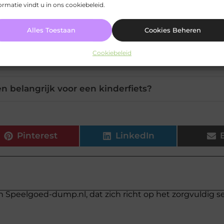
ormatie vindt u in ons cookiebeleid.
of de remmen goed werken?
Alles Toestaan
Cookies Beheren
Cookiebeleid
grijk bij de fietsketting?
n belangrijk voor een kinderfiets?
Pinterest
LinkedIn
n Speelgoed-dump.nl, dat zich richt op het zorgvuldig s