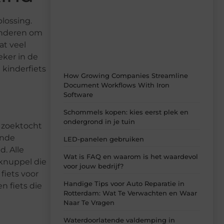
Laat je inspireren door de nieuwste
artikelen van Speelgoed-dump.nl –
dagelijks verse content, boordevol
lossing.
ideeën, tips en inzichten.
kinderen om
at veel
eker in de
 kinderfiets
How Growing Companies Streamline
Document Workflows With Iron
Software
Schommels kopen: kies eerst plek en
ondergrond in je tuin
e zoektocht
ende
LED-panelen gebruiken
d. Alle
Wat is FAQ en waarom is het waardevol
rknuppel die
voor jouw bedrijf?
fiets voor
Handige Tips voor Auto Reparatie in
 ​​fiets die
Rotterdam: Wat Te Verwachten en Waar
Naar Te Vragen
Waterdoorlatende valdemping in