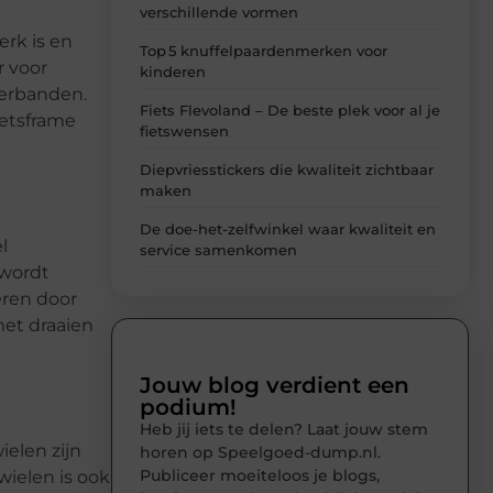
verschillende vormen
erk is en
Top 5 knuffelpaardenmerken voor
r voor
kinderen
terbanden.
Fiets Flevoland – De beste plek voor al je
ietsframe
fietswensen
Diepvriesstickers die kwaliteit zichtbaar
maken
De doe-het-zelfwinkel waar kwaliteit en
l
service samenkomen
 wordt
eren door
met draaien
Jouw blog verdient een
podium!
Heb jij iets te delen? Laat jouw stem
ielen zijn
horen op Speelgoed-dump.nl.
Publiceer moeiteloos je blogs,
wielen is ook