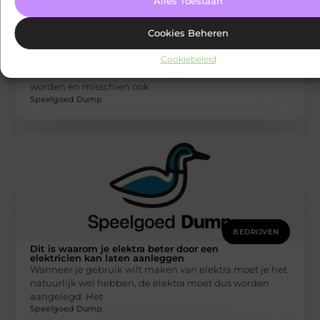
Alles Toestaan
BEDRIJVEN
Cookies Beheren
Wat is het verschil tussen een
stroomstoring en een kortsluiting?
Cookiebeleid
Je kan stroomstoring krijgen, door een te hoge
elektrische circuit. Je bedrading kan daardoor te warm
worden en misschien ook
Speelgoed Dump
BEDRIJVEN
Dit is waarom je elektra beter door een
elektricien kan laten aanleggen
Wanneer je gebruik wilt maken van elektra moet je het
natuurlijk wel hebben, de elektra moet dus worden
aangelegd. Het
Speelgoed Dump