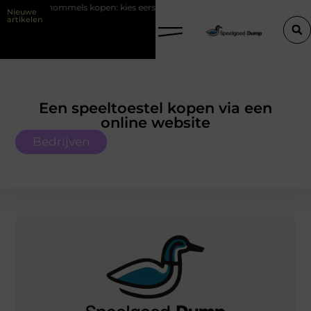
hommels kopen: kies eerst plek en ondergrond in je tuin
LED-panele
Nieuwe
artikelen
Een speeltoestel kopen via een
online website
Bedrijven