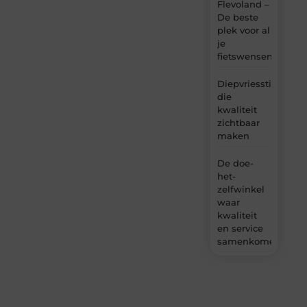
Flevoland –
De beste
plek voor al
je
fietswensen
Diepvriesstickers
die
kwaliteit
zichtbaar
maken
De doe-
het-
zelfwinkel
waar
kwaliteit
en service
samenkomen