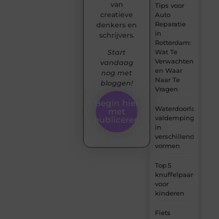
van
Tips voor
creatieve
Auto
Reparatie
denkers en
in
schrijvers.
Rotterdam:
Wat Te
Start
Verwachten
vandaag
en Waar
nog met
Naar Te
bloggen!
Vragen
Begin hier
Waterdoorlatende
met
valdemping
publiceren
in
verschillende
vormen
Top 5
knuffelpaardenme
voor
kinderen
Fiets