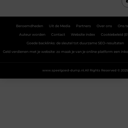
Beroemdheden
Uit de Media
Partners
Over ons
Ons 
Auteur worden
Contact
Website index
Cookiebeleid (E
Goede backlinks: de sleutel tot duurzame SEO-resultaten
Geld verdienen met je website: zo maak je van je online platform een i
www.speelgoed-dump.nl.
All Rights Reserved © 2025