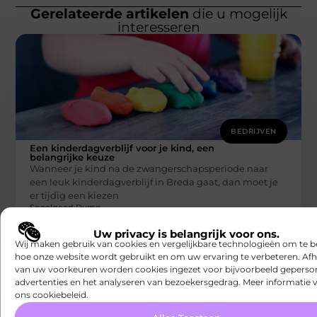
Gerelateerde artikelen
die u mogelijk
interesseren
BEDRIJVEN
Een kinderdagverblijf voor je kind, een
belangrijke keuze
Wanneer je kind na de zwangerschapsperiode naar
een leuk kinderdagverblijf in Breda gaat, dan moet je
er tijdig een kiezen
Speelgoed Dump
Uw privacy is belangrijk voor ons.
Wij maken gebruik van cookies en vergelijkbare technologieën om te b
hoe onze website wordt gebruikt en om uw ervaring te verbeteren. Afh
van uw voorkeuren worden cookies ingezet voor bijvoorbeeld geperson
advertenties en het analyseren van bezoekersgedrag. Meer informatie v
ons cookiebeleid.