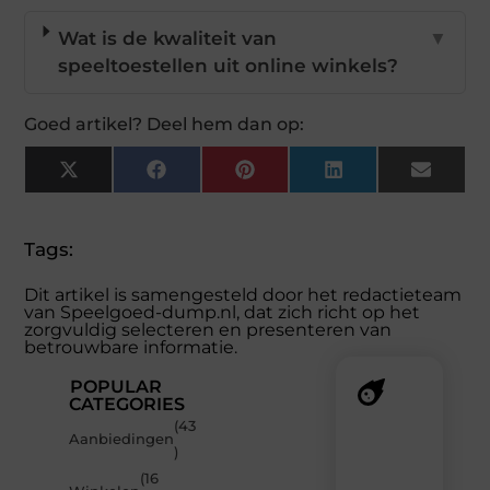
Wat is de kwaliteit van
▼
speeltoestellen uit online winkels?
Goed artikel? Deel hem dan op:
X
Facebook
Pinterest
LinkedIn
Email
(Twitter)
Tags:
Dit artikel is samengesteld door het redactieteam
van Speelgoed-dump.nl, dat zich richt op het
zorgvuldig selecteren en presenteren van
betrouwbare informatie.
POPULAR
CATEGORIES
(43
Recente
Aanbiedingen
)
berichten
(16
Laat